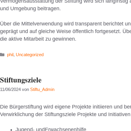
Vermögensausstattung der Stiftung wird sich langfristig
und Umgebung beitragen.
Über die Mittelverwendung wird transparent berichtet u
geprägt und auf gleiche Weise öffentlich fortgesetzt. Über
die aktive Mitarbeit zu gewinnen.
Kategorien
phil
,
Uncategorized
Stiftungsziele
11/06/2024
von
Stiftu_Admin
Die Bürgerstiftung wird eigene Projekte initiieren und be
Verwirklichung der Stiftungsziele Projekte und Initiati
Jugend- undErwachsenenhilfe