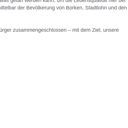
was getan werden kann, um die Lebensqualität hier bei
mittelbar der Bevölkerung von Borken, Stadtlohn und den
Bürger zusammengeschlossen – mit dem Ziel, unsere