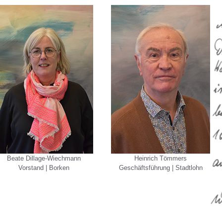
Beate Dillage-Wiechmann
Heinrich Tömmers
Vorstand | Borken
Geschäftsführung | Stadtlohn