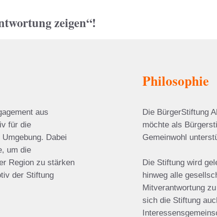
antwortung zeigen“
!
Philosophie
ngagement aus
Die BürgerStiftung 
v für die
möchte als Bürgersti
nd Umgebung. Dabei
Gemeinwohl unterst
e, um die
er Region zu stärken
Die Stiftung wird ge
iv der Stiftung
hinweg alle gesellsc
Mitverantwortung zu
sich die Stiftung auc
Interessensgemeins